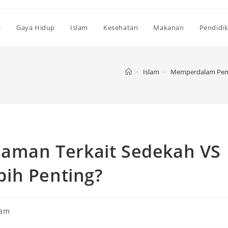
a
Gaya Hidup
Islam
Kesehatan
Makanan
Pendidi
>
Islam
>
Memperdalam Pema
man Terkait Sedekah VS
ih Penting?
lam
ry: