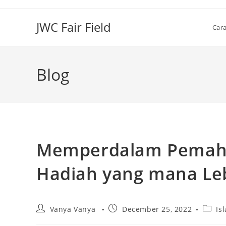
Skip
to
JWC Fair Field
Car
content
Blog
Memperdalam Pemaha
Hadiah yang mana Leb
Post
Post
Post
Vanya Vanya
December 25, 2022
Is
author:
published:
catego