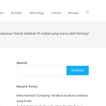
Toggle
kan
Rumah
Teknologi
Umum
Wisata
website
haman Terkait Sedekah VS Hadiah yang mana Lebih Penting?
search
Search
SEARCH
Recent Posts
Rekomendasi Tumpeng Terdekat di Jakarta Selatan
yang Enak!