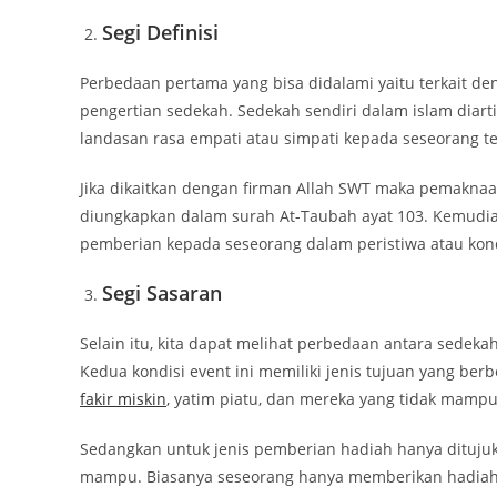
Segi Definisi
Perbedaan pertama yang bisa didalami yaitu terkait d
pengertian sedekah. Sedekah sendiri dalam islam diar
landasan rasa empati atau simpati kepada seseorang 
Jika dikaitkan dengan firman Allah SWT maka pemaknaan
diungkapkan dalam surah At-Taubah ayat 103. Kemudia
pemberian kepada seseorang dalam peristiwa atau kond
Segi Sasaran
Selain itu, kita dapat melihat perbedaan antara sede
Kedua kondisi event ini memiliki jenis tujuan yang ber
fakir miskin
, yatim piatu, dan mereka yang tidak mam
Sedangkan untuk jenis pemberian hadiah hanya ditujuk
mampu. Biasanya seseorang hanya memberikan hadiah k