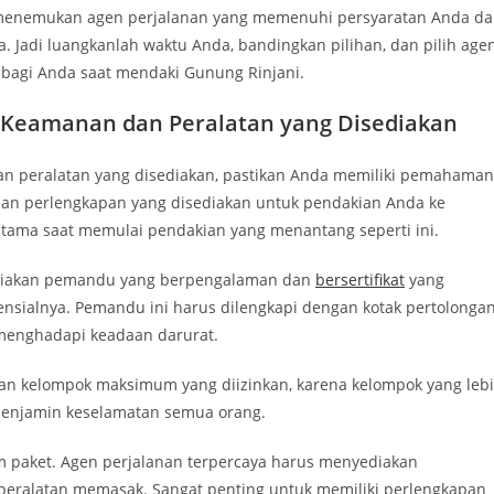
 menemukan agen perjalanan yang memenuhi persyaratan Anda d
Jadi luangkanlah waktu Anda, bandingkan pilihan, dan pilih age
bagi Anda saat mendaki Gunung Rinjani.
Keamanan dan Peralatan yang Disediakan
 peralatan yang disediakan, pastikan Anda memiliki pemahaman
dan perlengkapan yang disediakan untuk pendakian Anda ke
 utama saat memulai pendakian yang menantang seperti ini.
ediakan pemandu yang berpengalaman dan
bersertifikat
yang
nsialnya. Pemandu ini harus dilengkapi dengan kotak pertolonga
menghadapi keadaan darurat.
ran kelompok maksimum yang diizinkan, karena kelompok yang leb
menjamin keselamatan semua orang.
am paket. Agen perjalanan terpercaya harus menyediakan
n peralatan memasak. Sangat penting untuk memiliki perlengkapan