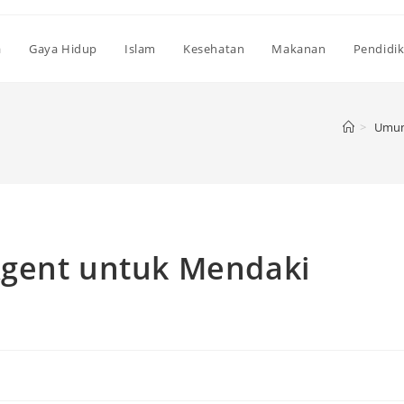
a
Gaya Hidup
Islam
Kesehatan
Makanan
Pendidi
>
Umu
Agent untuk Mendaki
m