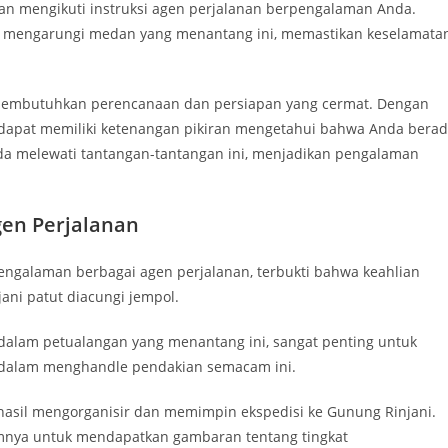
dan mengikuti instruksi agen perjalanan berpengalaman Anda.
k mengarungi medan yang menantang ini, memastikan keselamata
embutuhkan perencanaan dan persiapan yang cermat. Dengan
 dapat memiliki ketenangan pikiran mengetahui bahwa Anda bera
a melewati tantangan-tantangan ini, menjadikan pengalaman
en Perjalanan
engalaman berbagai agen perjalanan, terbukti bahwa keahlian
ni patut diacungi jempol.
alam petualangan yang menantang ini, sangat penting untuk
dalam menghandle pendakian semacam ini.
rhasil mengorganisir dan memimpin ekspedisi ke Gunung Rinjani.
elumnya untuk mendapatkan gambaran tentang tingkat