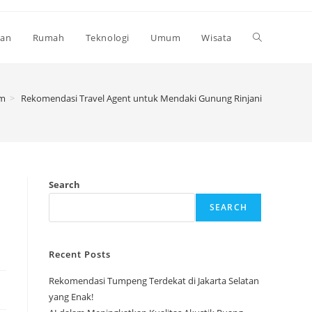
Toggle
kan
Rumah
Teknologi
Umum
Wisata
website
m
>
Rekomendasi Travel Agent untuk Mendaki Gunung Rinjani
search
Search
SEARCH
Recent Posts
Rekomendasi Tumpeng Terdekat di Jakarta Selatan
yang Enak!