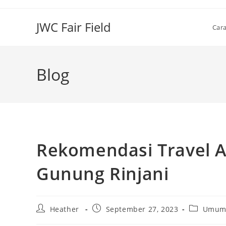
Skip
to
JWC Fair Field
Car
content
Blog
Rekomendasi Travel 
Gunung Rinjani
Post
Post
Post
Heather
September 27, 2023
Umu
author:
published:
category: