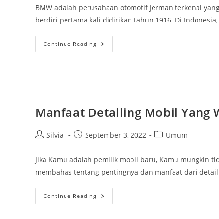
BMW adalah perusahaan otomotif Jerman terkenal ya
berdiri pertama kali didirikan tahun 1916. Di Indones
Daftar
Continue Reading
Harga
Mobil
BMW
Terbaru
2022
Manfaat Detailing Mobil Yang 
Post
Post
Post
Silvia
September 3, 2022
Umum
author:
published:
category:
Jika Kamu adalah pemilik mobil baru, Kamu mungkin tida
membahas tentang pentingnya dan manfaat dari detailin
Manfaat
Continue Reading
Detailing
Mobil
Yang