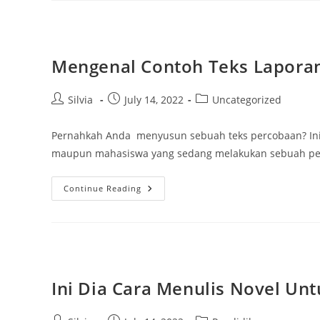
Wajib
Pemilik
Mobil
Ketahui
Mengenal Contoh Teks Lapora
Post
Post
Post
Silvia
July 14, 2022
Uncategorized
author:
published:
category:
Pernahkah Anda menyusun sebuah teks percobaan? Ini 
maupun mahasiswa yang sedang melakukan sebuah perc
Mengenal
Continue Reading
Contoh
Teks
Laporan
Percobaan
Dan
Manfaatnya
Ini Dia Cara Menulis Novel Un