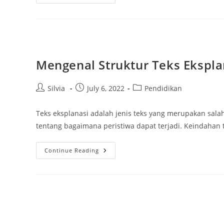
Cara
Membuat
Kue
Lapis
Terigu
Itu
Ada
Yang
Tahu?
Mengenal Struktur Teks Ekspla
Post
Post
Post
Silvia
July 6, 2022
Pendidikan
author:
published:
category:
Teks eksplanasi adalah jenis teks yang merupakan salah
tentang bagaimana peristiwa dapat terjadi. Keindahan 
Mengenal
Continue Reading
Struktur
Teks
Eksplanasi
Dalam
Bahasa
Inggris