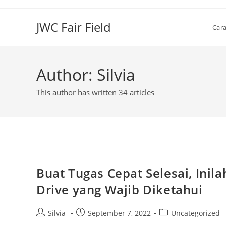
Skip
to
JWC Fair Field
Car
content
Author:
Silvia
This author has written 34 articles
Buat Tugas Cepat Selesai, Inila
Drive yang Wajib Diketahui
Post
Post
Post
Silvia
September 7, 2022
Uncategorized
author:
published:
category: