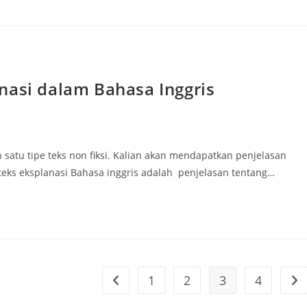
nasi dalam Bahasa Inggris
 satu tipe teks non fiksi. Kalian akan mendapatkan penjelasan
teks eksplanasi Bahasa inggris adalah penjelasan tentang…
1
2
3
4
Go to the previous page
Go 