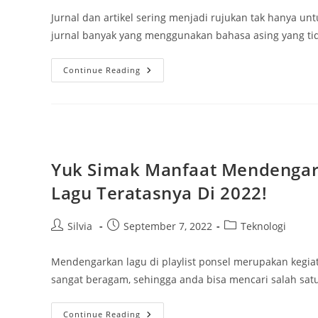
Jurnal dan artikel sering menjadi rujukan tak hanya un
jurnal banyak yang menggunakan bahasa asing yang ti
Buat
Continue Reading
Tugas
Cepat
Selesai,
Inilah
Cara
Translate
Jurnal
Di
Google
Yuk Simak Manfaat Mendengark
Drive
Yang
Lagu Teratasnya Di 2022!
Wajib
Diketahui
Post
Post
Post
Silvia
September 7, 2022
Teknologi
author:
published:
category:
Mendengarkan lagu di playlist ponsel merupakan kegia
sangat beragam, sehingga anda bisa mencari salah sat
Yuk
Continue Reading