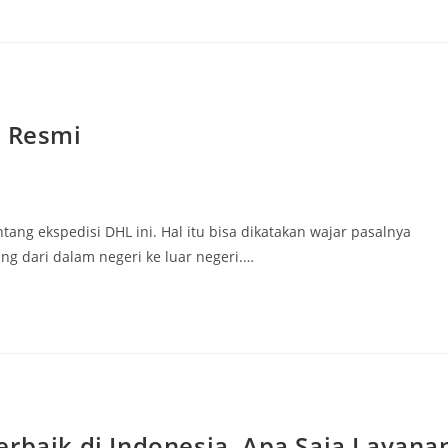
e Resmi
g ekspedisi DHL ini. Hal itu bisa dikatakan wajar pasalnya
g dari dalam negeri ke luar negeri.…
erbaik di Indonesia, Apa Saja Layana