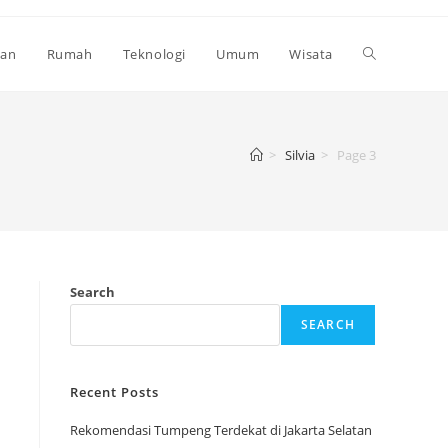
Toggle
kan
Rumah
Teknologi
Umum
Wisata
website
>
Silvia
>
Page 3
search
Search
SEARCH
Recent Posts
Rekomendasi Tumpeng Terdekat di Jakarta Selatan