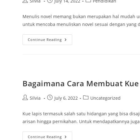
Post
Post
Post
Silvia
July 14, 2022
Pendidikan
author:
published:
category:
Menulis novel memang bukan merupakan hal mudah unt
untuk mencoba menuliskan novel sesuai dengan yang di
Ini
Continue Reading
Dia
Cara
Menulis
Novel
Untuk
Pemula
Bagaimana Cara Membuat Kue L
Post
Post
Post
Silvia
July 6, 2022
Uncategorized
author:
published:
category:
Kue lapis termasuk salah satu hidangan yang bisa disaj
arisan hingga pernikahan. Untuk mendapatkannya juga
Bagaimana
Continue Reading