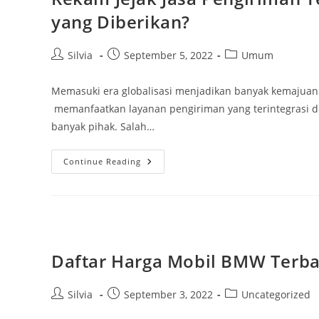
yang Diberikan?
Post
Post
Post
Silvia
September 5, 2022
Umum
author:
published:
category:
Memasuki era globalisasi menjadikan banyak kemajuan 
memanfaatkan layanan pengiriman yang terintegrasi 
banyak pihak. Salah…
Rekam
Continue Reading
Jejak
Jasa
Pengiriman
Terbaik
Di
Indonesia,
Apa
Saja
Layanan
Daftar Harga Mobil BMW Terba
Yang
Diberikan?
Post
Post
Post
Silvia
September 3, 2022
Uncategorized
author:
published:
category: