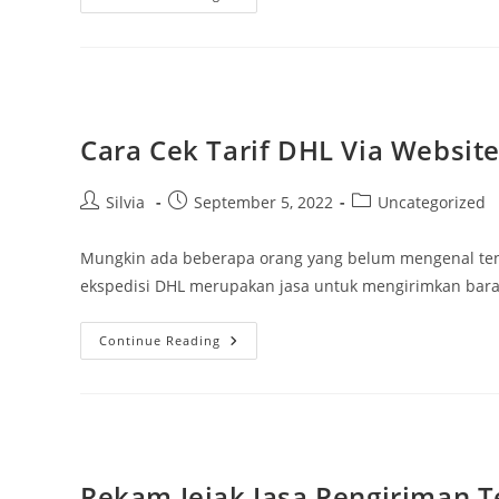
Simak
Manfaat
Mendengarkan
Lagu
Galau
Beserta
7
Tangga
Lagu
Cara Cek Tarif DHL Via Websit
Teratasnya
Di
2022!
Post
Post
Post
Silvia
September 5, 2022
Uncategorized
author:
published:
category:
Mungkin ada beberapa orang yang belum mengenal tentan
ekspedisi DHL merupakan jasa untuk mengirimkan baran
Cara
Continue Reading
Cek
Tarif
DHL
Via
Website
Resmi
Rekam Jejak Jasa Pengiriman T